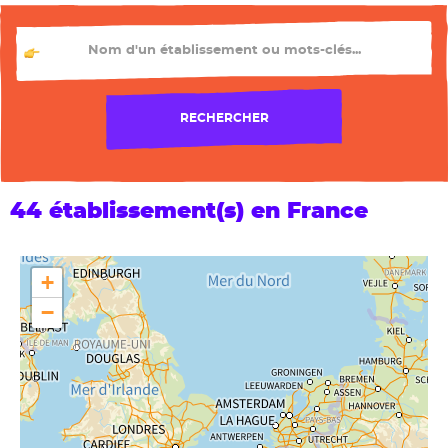
TU CHERCHES QUEL ÉTABLISSEMENT ?
RECHERCHER
44 établissement(s) en France
+
−