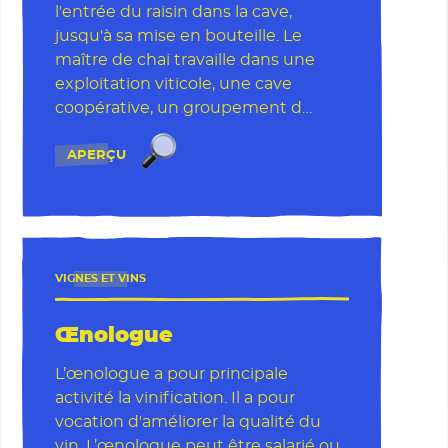
l'entrée du raisin dans la cave,
jusqu'à sa mise en bouteille. Le
maître de chai travaille dans une
exploitation viticole, une cave
coopérative, un groupement d…
L'Aventure du vivant, Le Tour
Maître de chai
APERÇU
VIGNES ET VINS
Œnologue
L’œnologue a pour principale
activité la vinification. Il a pour
vocation d'améliorer la qualité du
vin. L’œnologue peut être salarié ou