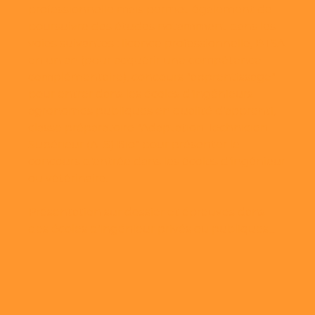
professionnelle mais permet également de
poursuivre des études notamment dans les
voies suivantes : licence professionnelle, BTSA
en un an (pour acquérir une compétence
complémentaire), concours "apprentissage"
pour entrer dans les écoles d'ingénieurs
agronomes publiques en qualité d'apprenti,
classe préparatoire "Adaptation Technicien
Supérieur (ATS) Bio" pour présenter le
concours d'entrée dans les écoles d'ingénieur
ou vétérinaire.
Présentation sur dossier et épreuves dans
des écoles d'ingénieur privés ou publiques...