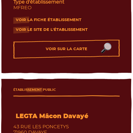
Les journées portes ouvertes
Type d'établissement
MFREO
VOIR LA FICHE ÉTABLISSEMENT
- Nouvelle fenêtre
VOIR LE SITE DE L'ÉTABLISSEMENT
- Nouvelle fenêtre
VOIR SUR LA CARTE
ÉTABLISSEMENT PUBLIC
LEGTA Mâcon Davayé
43 RUE LES PONCETYS
71960
DAVAYE