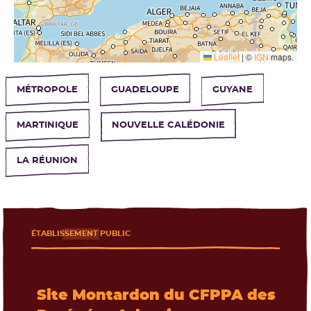
Leaflet
|
©
IGN
maps.
MÉTROPOLE
GUADELOUPE
GUYANE
MARTINIQUE
NOUVELLE CALÉDONIE
LA RÉUNION
ÉTABLISSEMENT PUBLIC
Les formations près de chez moi
Site Montardon du CFPPA des