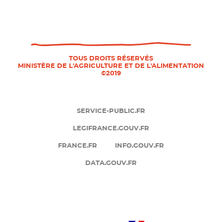
s
d
o
d
c
e
P
i
p
i
TOUS DROITS RÉSERVÉS
a
a
MINISTÈRE DE L'AGRICULTURE ET DE L'ALIMENTATION
e
©2019
u
g
d
x
e
d
e
SERVICE-PUBLIC.FR
p
LEGIFRANCE.GOUV.FR
a
FRANCE.FR
INFO.GOUV.FR
g
DATA.GOUV.FR
e
2
www.onisep.fr/ - Nouvelle fen
agric