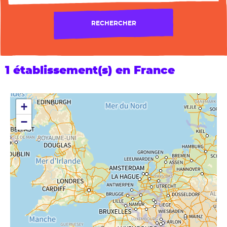
RECHERCHER
1 établissement(s) en France
+
−
Les formations près de chez moi