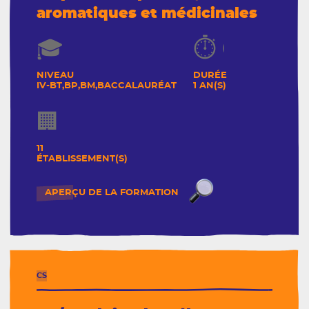
aromatiques et médicinales
NIVEAU
DURÉE
IV-BT,BP,BM,BACCALAURÉAT
1 AN(S)
11
ÉTABLISSEMENT(S)
CS/conduite de la
APERÇU DE LA FORMATION
L'Aventure du vivant, Le Tour
CS