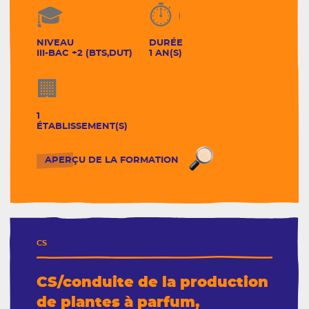
NIVEAU
DURÉE
III-BAC +2 (BTS,DUT)
1 AN(S)
Les formations
1
ÉTABLISSEMENT(S)
CS/Technicien con
APERÇU DE LA FORMATION
CS
CS/conduite de la production
de plantes à parfum,