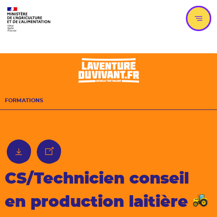
Aller
Aller
au
au
menu
contenu
principal
Men
FORMATIONS
télécharger au format pdf
partager
CS/Technicien conseil
en production laitière