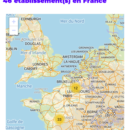
46 établissement(s) en France
+
−
12
33