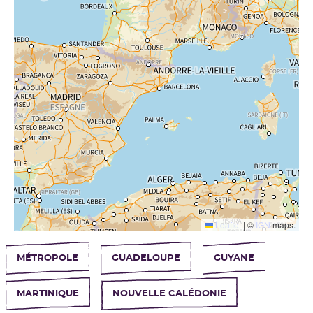
Leaflet
|
©
IGN
maps.
MÉTROPOLE
GUADELOUPE
GUYANE
Les formations près de chez moi
MARTINIQUE
NOUVELLE CALÉDONIE