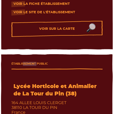
VOIR LA FICHE ÉTABLISSEMENT
- Nouvelle fenêtre
VOIR LE SITE DE L'ÉTABLISSEMENT
- Nouvelle fenêtre
VOIR SUR LA CARTE
ÉTABLISSEMENT PUBLIC
Lycée Horticole et Animalier
de La Tour du Pin (38)
164 ALLEE LOUIS CLERGET
Les établissements près de chez moi
38110
LA TOUR DU PIN
France