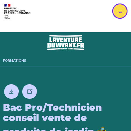
Aller
Aller
au
au
menu
contenu
principal
Men
FORMATIONS
télécharger au format pdf
partager
Bac Pro/Technicien
conseil vente de