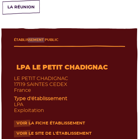
LA RÉUNION
ÉTABLISSEMENT PUBLIC
LPA LE PETIT CHADIGNAC
LE PETIT CHADIGNAC
17119
SAINTES CEDEX
France
Type d'établissement
LPA
Exploitation
VOIR LA FICHE ÉTABLISSEMENT
- Nouvelle fenêtre
VOIR LE SITE DE L'ÉTABLISSEMENT
- Nouvelle fenêtre