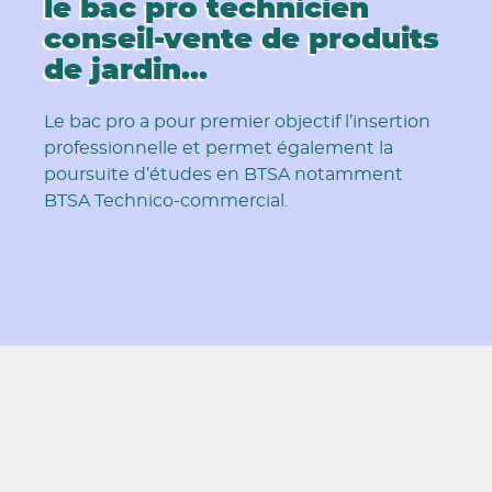
le bac pro technicien
conseil-vente de produits
de jardin...
L'Aventure du vivant, Le Tour
Le bac pro a pour premier objectif l’insertion
professionnelle et permet également la
poursuite d’études en BTSA notamment
BTSA Technico-commercial.