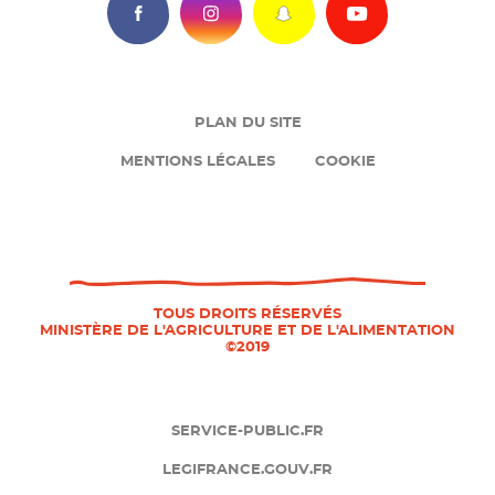
é
s
e
a
P
PLAN DU SITE
u
i
MENTIONS LÉGALES
COOKIE
x
e
s
d
o
d
c
e
P
i
p
i
TOUS DROITS RÉSERVÉS
a
a
MINISTÈRE DE L'AGRICULTURE ET DE L'ALIMENTATION
e
©2019
u
g
d
x
e
d
e
SERVICE-PUBLIC.FR
p
LEGIFRANCE.GOUV.FR