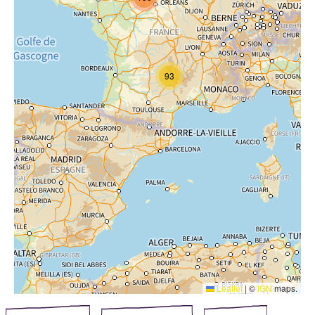
93
Leaflet
|
©
IGN
maps.