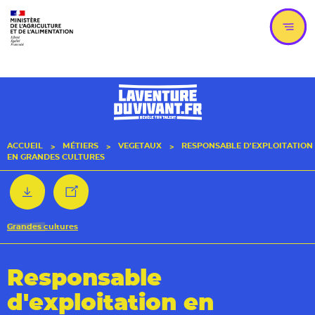
Aller
Aller
au
au
menu
contenu
principal
Men
ACCUEIL
MÉTIERS
VEGETAUX
RESPONSABLE D'EXPLOITATION
EN GRANDES CULTURES
télécharger au format pdf
partager
Grandes cultures
Responsable
d'exploitation en