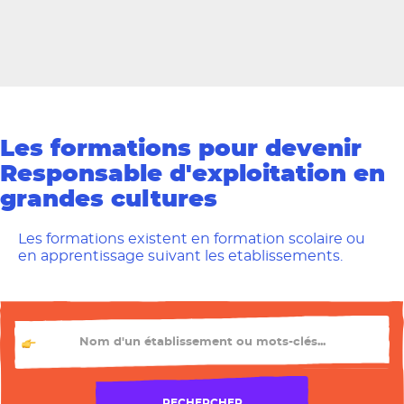
Les formations pour devenir
Responsable d'exploitation en
grandes cultures
Les formations existent en formation scolaire ou
en apprentissage suivant les etablissements.
Les formations près de chez moi
TU CHERCHES QUEL ÉTABLISSEMENT ?
RECHERCHER