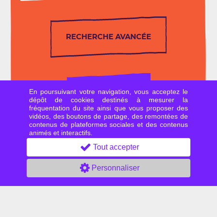
RECHERCHE AVANCÉE
En poursuivant votre navigation, vous acceptez le
RECHERCHER
dépôt de cookies destinés à mesurer la
fréquentation du site ainsi que vous proposer des
vidéos, des boutons de partage, des remontées de
contenus de plateformes sociales et des contenus
animés et interactifs.
Tout accepter
Tu
Personnaliser
cherches
une formation ?